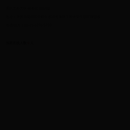
重庆工商大学 教务处 2014版
地址：重庆市南岸区学府大道19号重庆工商大学主校区厚德楼
电话/传真：86-23-6276 9790
当前在线人数
0
人