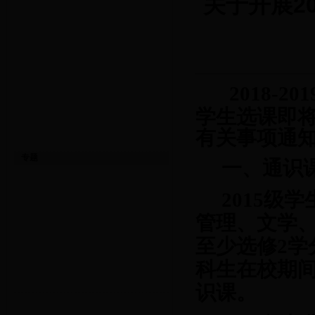
关于开展20
2018
-
20
学生选课即
有关事项通
专题
一、通识
2015
级学
管理、文学
至少选修
2
学
科生在校期
识课。