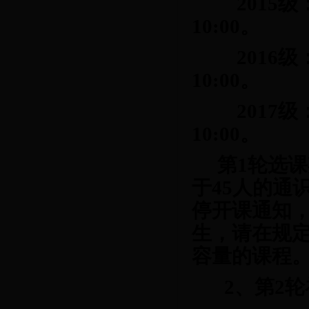
201
5级
10
:00
。
2016级
10
:00
。
2017级
10
:00
。
第
1轮选
于
45
人的通
停开课通知
生，请在规
容量的课程
2、第
2
轮