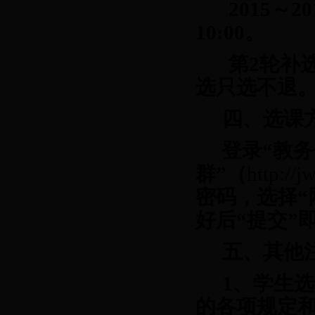
201
5～
20
10:00。
第
2轮补
选只选不退
四、选课
登录
“教
群”（
http://j
密码，选择
好后“提交
”
五、其他
1
、学生选
的各项规定