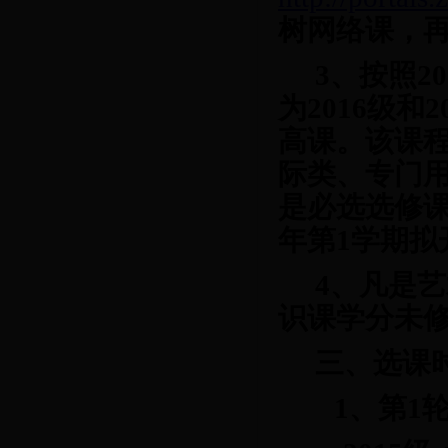
树网络课，
3、按照2
为2016级
高课。该课
际类、专门
是必选选修课，
年第1学期拟
4、凡是
识课学分未
三、选课
1、第
1