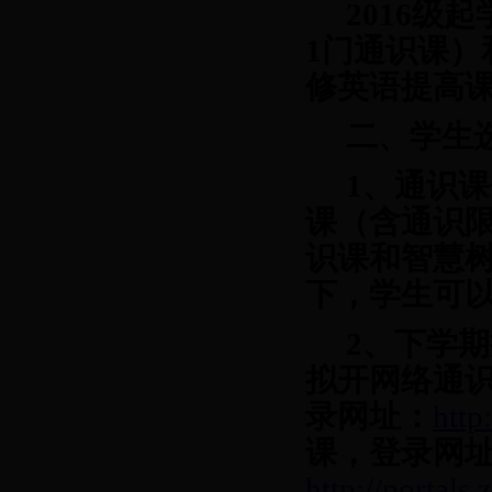
2016
级起
1门通识课）
修英语提高
二、学生
1、通识
课（含通识
识课和智慧
下，学生可
2、下学
拟开
网络通
录网址
：
http
课
，登录网
http://portals