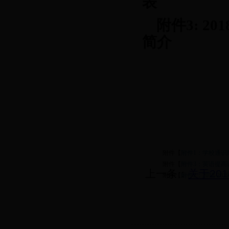
表
附件
3: 
简介
附件【
附件1：学校通识
附件【
附件3：英语提高课
上一条：
关于20
附件【
附件2：2018-2