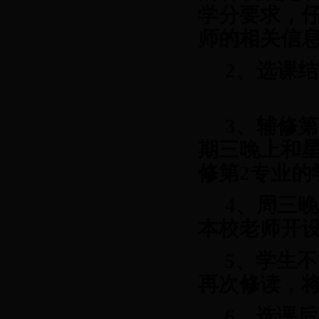
学分要求，
师的相关信
2、
选课结
3
、辅修第
期三晚上和
修第
2
专业的
4
、周三晚
本校老师开
5、学生
再次修读，
6、选课