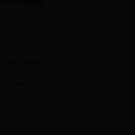
轮选课停开课通知
学院研究决定停开部分课程教学班（详见附
开课学院调整（仅限停开课程）。
日（
第
19
周周三
）晚上
23
：
59
。