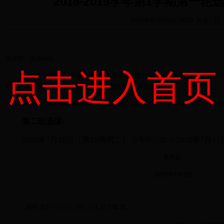
2018-2019学年第1学期第一
2018年07月09日 16:33 点击：[ ]
各学院、全体师生：
点击进入首页
经过第一轮选课，有部分课程教学班选课人数过少，经过与开课学院、学生
件），学生选课数据记录也已经删除，请相关学生重新选课。
如因教学班容量限制或时间冲突导致第二轮无法补选
，下学期开学第一周到
第二轮选课
:
2018
年
7
月
10
日（第
19
周周二）上午
9
：
30
～
2018
年
7
月
11
教务处
2018
年
7
月
9
日
附件【
第一轮停开课程.xls
】已下载
次