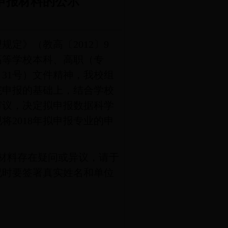
业申报材料的公示
定》（教高〔2012〕9
高等学校本科、高职（专
〕31号）文件精神，我校组
院申报的基础上，结合学校
审议，决定拟申报数据科学
2018年拟申报专业的申
申报材料存在疑问或异议，请于
况时要签署真实姓名和单位