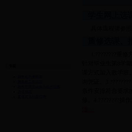
学生网上选
具体流程请参
重修选课、
1.??????
针对毕业生第8学期进
专题
课方式加入教学班
教务处办事指南
询凭证。3.????
教务处工作计划
教务管理系统相关操作指南
条件安排符合要求
办证指南
重修常见问题指南
修。4.??????
细>>