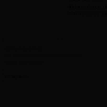
·
重庆工商大学关于表彰201
共22条 1/2
首页
上页
下
重庆工商大学 教务处 2014版
地址：重庆市南岸区学府大道19号重庆工商大学主校区厚德楼
电话/传真：86-23-6276 9790
当前在线人数
0
人