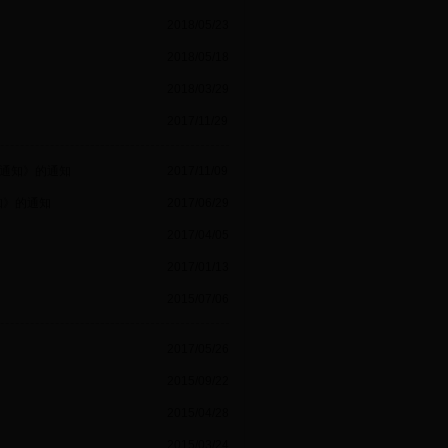
2018/05/23
2018/05/18
2018/03/29
2017/11/29
的通知》的通知
2017/11/09
知》的通知
2017/06/29
2017/04/05
2017/01/13
2015/07/06
2017/05/26
2015/09/22
2015/04/28
2015/03/24