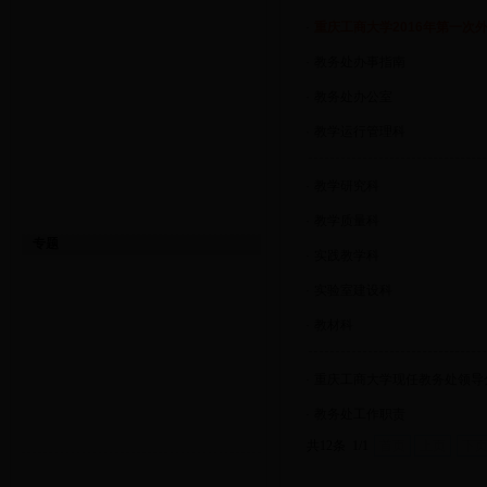
·
重庆工商大学2016年第一次
·
教务处办事指南
·
教务处办公室
·
教学运行管理科
·
教学研究科
·
教学质量科
专题
·
实践教学科
·
实验室建设科
·
教材科
·
重庆工商大学现任教务处领导
·
教务处工作职责
共12条 1/1
首页
上页
下